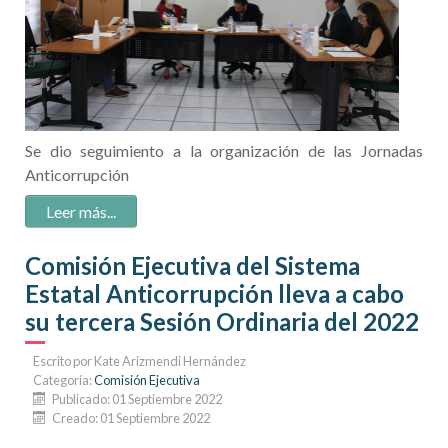
Se dio seguimiento a la organización de las Jornadas
Anticorrupción
Leer más:
Comisión
Comisión Ejecutiva del Sistema
Ejecutiva
Estatal Anticorrupción lleva a cabo
del Sistema
Estatal...
su tercera Sesión Ordinaria del 2022
Escrito por
Kate Arizmendi Hernández
Categoría:
Comisión Ejecutiva
Publicado: 01 Septiembre 2022
Creado: 01 Septiembre 2022