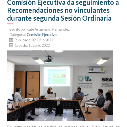
Comisión Ejecutiva da seguimiento a
del Sistema
Recomendaciones no vinculantes
Estatal...
durante segunda Sesión Ordinaria
Escrito por
Kate Arizmendi Hernández
Categoría:
Comisión Ejecutiva
Publicado: 02 Junio 2022
Creado: 13 Junio 2022
En esta sesión se revisó el avance en el Plan Anual de