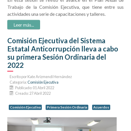
Trabajo de la Comisión Ejecutiva, que tiene entre sus
actividades una serie de capacitaciones y talleres.
Leer más:
Comisión
Comisión Ejecutiva del Sistema
Ejecutiva da
Estatal Anticorrupción lleva a cabo
seguimiento
a...
su primera Sesión Ordinaria del
2022
Escrito por
Kate Arizmendi Hernández
Categoría:
Comisión Ejecutiva
Publicado: 01 Abril 2022
Creado: 27 Abril 2022
Comisión Ejecutiva
Primera Sesión Ordinaria
Acuerdos