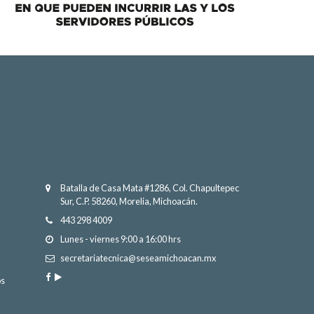
Batalla de Casa Mata #1286, Col. Chapultepec
Sur, C.P. 58260, Morelia, Michoacán.
443 298 4009
Lunes - viernes 9:00 a 16:00 hrs
secretariatecnica@seseamichoacan.mx
os