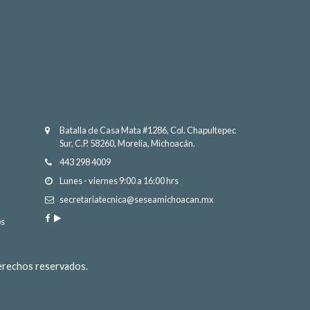
Batalla de Casa Mata #1286, Col. Chapultepec
Sur, C.P. 58260, Morelia, Michoacán.
443 298 4009
Lunes - viernes 9:00 a 16:00 hrs
secretariatecnica@seseamichoacan.mx
os
derechos reservados.